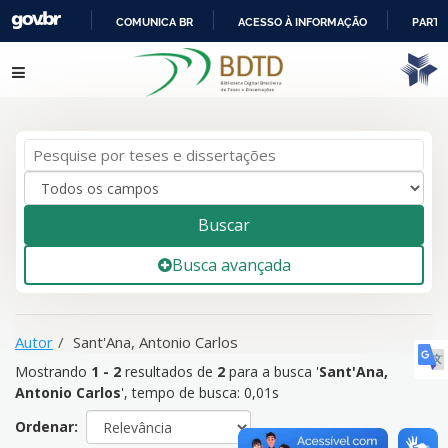
COMUNICA BR
ACESSO À INFORMAÇÃO
PARTI
IR
Mostrando
1 - 2
resultados de
2
para a busca '
Sant'Ana,
Pular para o conteúdo
PARA
Antonio Carlos
'
O
CONTEÚDO
Buscar
Busca avançada
Autor
Sant'Ana, Antonio Carlos
Mostrando
1 - 2
resultados de
2
para a busca '
Sant'Ana,
Antonio Carlos
'
, tempo de busca: 0,01s
Ordenar: