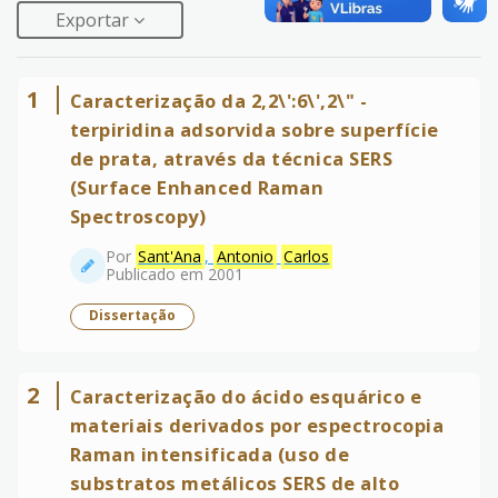
Exportar
1
Caracterização da 2,2\':6\',2\" -
terpiridina adsorvida sobre superfície
de prata, através da técnica SERS
(Surface Enhanced Raman
Spectroscopy)
Por
Sant'Ana
,
Antonio
Carlos
Publicado em 2001
Dissertação
2
Caracterização do ácido esquárico e
materiais derivados por espectrocopia
Raman intensificada (uso de
substratos metálicos SERS de alto