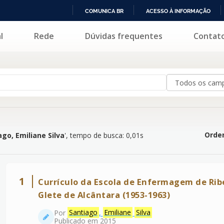
COMUNICA BR
ACESSO À INFORMAÇÃO
IR
l
Rede
Dúvidas frequentes
Contat
ne Silva
'
PARA
O
CONTEÚDO
Orden
ago, Emiliane Silva
'
, tempo de busca: 0,01s
1
Currículo da Escola de Enfermagem de Ribe
Glete de Alcântara (1953-1963)
Por
Santiago
,
Emiliane
Silva
Publicado em 2015