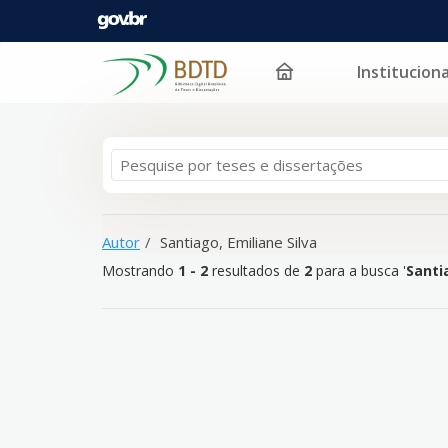
Instituciona
Mostrando
Pular para o conteúdo
1 - 2
resultados de
2
para a busca '
Santiago, Emilia
Autor
Santiago, Emiliane Silva
Mostrando
1 - 2
resultados de
2
para a busca '
Santi