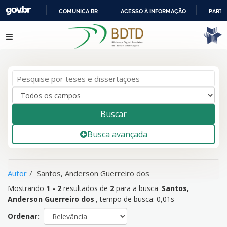
COMUNICA BR
ACESSO À INFORMAÇÃO
PARTI
IR
Mostrando
1 - 2
resultados de
2
para a busca '
Santos,
Pular para o conteúdo
PARA
Anderson Guerreiro dos
'
O
CONTEÚDO
Buscar
Busca avançada
Autor
Santos, Anderson Guerreiro dos
Mostrando
1 - 2
resultados de
2
para a busca '
Santos,
Anderson Guerreiro dos
'
, tempo de busca: 0,01s
Ordenar: