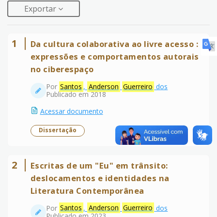
Exportar
1
Da cultura colaborativa ao livre acesso :
expressões e comportamentos autorais
no ciberespaço
Por
Santos
,
Anderson
Guerreiro
dos
Publicado em 2018
Acessar documento
Dissertação
2
Escritas de um "Eu" em trânsito:
deslocamentos e identidades na
Literatura Contemporânea
Por
Santos
,
Anderson
Guerreiro
dos
Publicado em 2023