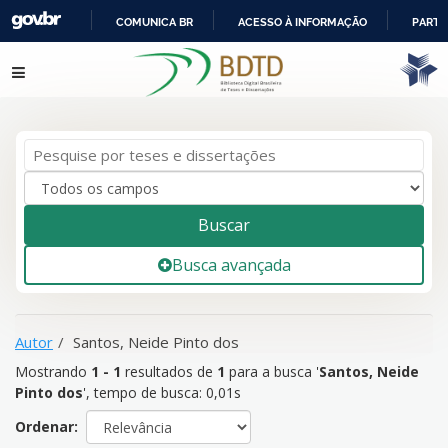
COMUNICA BR
ACESSO À INFORMAÇÃO
PARTI
IR
Mostrando
1 - 1
resultados de
1
para a busca '
Santos, Neide
Pular para o conteúdo
PARA
Pinto dos
'
O
CONTEÚDO
Buscar
Busca avançada
Autor
Santos, Neide Pinto dos
Mostrando
1 - 1
resultados de
1
para a busca '
Santos, Neide
Pinto dos
'
, tempo de busca: 0,01s
Ordenar: