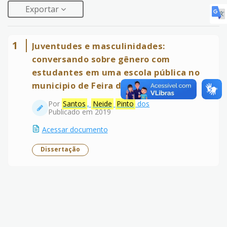
Exportar
1
Juventudes e masculinidades:
conversando sobre gênero com
estudantes em uma escola pública no
municipio de Feira de Santana-Ba
Por
Santos
,
Neide
Pinto
dos
Publicado em 2019
Acessar documento
Dissertação