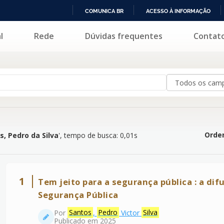
COMUNICA BR
ACESSO À INFORMAÇÃO
IR
l
Rede
Dúvidas frequentes
Contat
 Silva
'
PARA
O
CONTEÚDO
Orden
s, Pedro da Silva
'
, tempo de busca: 0,01s
1
Tem jeito para a segurança pública : a di
Segurança Pública
Por
Santos
,
Pedro
Victor
Silva
Publicado em 2025