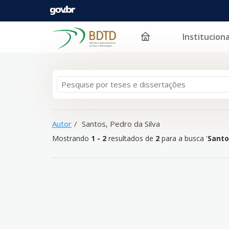
Instituciona
Mostrando
Pular para o conteúdo
1 - 2
resultados de
2
para a busca '
Santos, Pedro da
Autor
Santos, Pedro da Silva
Mostrando
1 - 2
resultados de
2
para a busca '
Santo