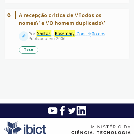
6
A recepção crítica de \'Todos os
nomes\' e \'O homem duplicado\'
Por
Santos
,
Rosemary
Conceição dos
Publicado em 2006
Tese