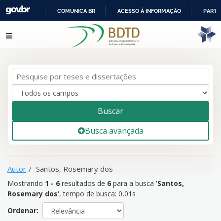
COMUNICA BR
ACESSO À INFORMAÇÃO
PARTI
IR
Mostrando
1 - 6
resultados de
6
para a busca '
Santos,
Pular para o conteúdo
PARA
Rosemary dos
'
O
CONTEÚDO
Buscar
Busca avançada
Autor
Santos, Rosemary dos
Mostrando
1 - 6
resultados de
6
para a busca '
Santos,
Rosemary dos
'
, tempo de busca: 0,01s
Ordenar: