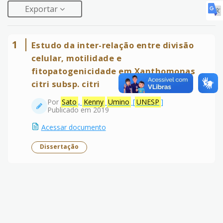
Exportar
1
Estudo da inter-relação entre divisão
celular, motilidade e
fitopatogenicidade em Xanthomonas
citri subsp. citri
Por
Sato
,
Kenny
Umino
[
UNESP
]
Publicado em 2019
Acessar documento
Dissertação