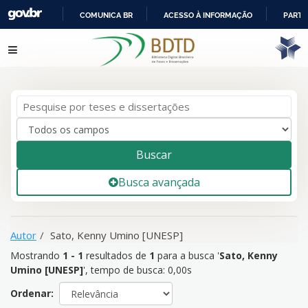
COMUNICA BR
ACESSO À INFORMAÇÃO
PARTI
IR
Mostrando
1 - 1
resultados de
1
para a busca '
Sato, Kenny
Pular para o conteúdo
PARA
Umino [UNESP]
'
O
CONTEÚDO
Buscar
Busca avançada
Autor
Sato, Kenny Umino [UNESP]
Mostrando
1 - 1
resultados de
1
para a busca '
Sato, Kenny
Umino [UNESP]
'
, tempo de busca: 0,00s
Ordenar: