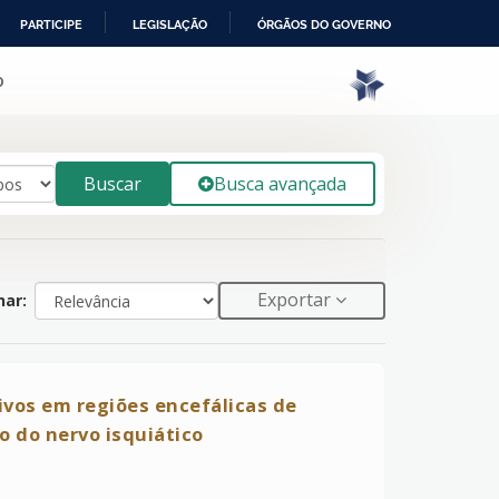
PARTICIPE
LEGISLAÇÃO
ÓRGÃOS DO GOVERNO
o
Buscar
Busca avançada
Exportar
ar:
vos em regiões encefálicas de
o do nervo isquiático