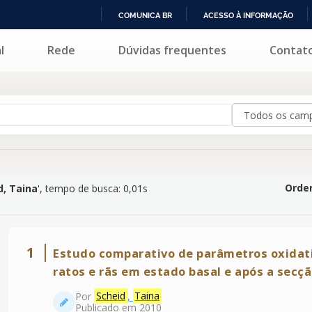
COMUNICA BR
ACESSO À INFORMAÇÃO
IR
l
Rede
Dúvidas frequentes
Contat
PARA
O
CONTEÚDO
Orden
d, Taina
'
, tempo de busca: 0,01s
1
Estudo comparativo de parâmetros oxidati
ratos e rãs em estado basal e após a secçã
Por
Scheid
,
Taina
Publicado em 2010