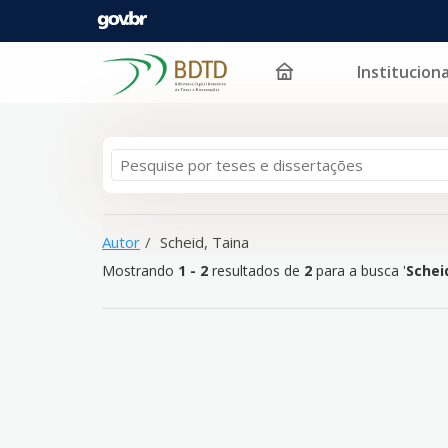
Instituciona
Mostrando
Pular para o conteúdo
1 - 2
resultados de
2
para a busca '
Scheid, Taina
'
Autor
Scheid, Taina
Mostrando
1 - 2
resultados de
2
para a busca '
Schei