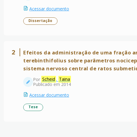
Acessar documento
Dissertação
2
Efeitos da administração de uma fração a
terebinthifolius sobre parâmetros nocicep
sistema nervoso central de ratos submetid
Por
Scheid
,
Taina
Publicado em 2014
Acessar documento
Tese