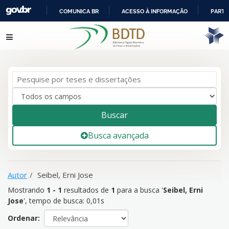
COMUNICA BR
ACESSO À INFORMAÇÃO
PARTI
IR
Mostrando
Pular para o conteúdo
1 - 1
resultados de
1
para a busca '
Seibel, Erni Jose
'
PARA
O
CONTEÚDO
Buscar
Busca avançada
Autor
Seibel, Erni Jose
Mostrando
1 - 1
resultados de
1
para a busca '
Seibel, Erni
Jose
'
, tempo de busca: 0,01s
Ordenar: