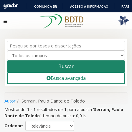
COMUNICA BR
ACESSO À INFORMAÇÃO
PARTI
IR
Mostrando
1 - 1
resultados de
1
para a busca '
Serrain, Paulo
Pular para o conteúdo
PARA
Dante de Toledo
'
O
CONTEÚDO
Buscar
Busca avançada
Autor
Serrain, Paulo Dante de Toledo
Mostrando
1 - 1
resultados de
1
para a busca '
Serrain, Paulo
Dante de Toledo
'
, tempo de busca: 0,01s
Ordenar: