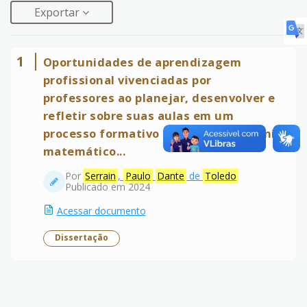
Exportar
1
Oportunidades de aprendizagem
profissional vivenciadas por
professores ao planejar, desenvolver e
refletir sobre suas aulas em um
processo formativo acerca do raciocínio
matemático...
Por
Serrain
,
Paulo
Dante
de
Toledo
Publicado em 2024
Acessar documento
Dissertação