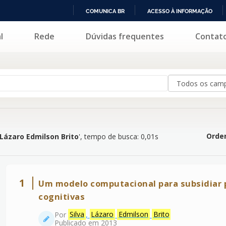
COMUNICA BR
ACESSO À INFORMAÇÃO
IR
l
Rede
Dúvidas frequentes
Contat
milson Brito
'
PARA
O
CONTEÚDO
Orden
, Lázaro Edmilson Brito
'
, tempo de busca: 0,01s
1
Um modelo computacional para subsidiar p
cognitivas
Por
Silva
,
Lázaro
Edmilson
Brito
Publicado em 2013