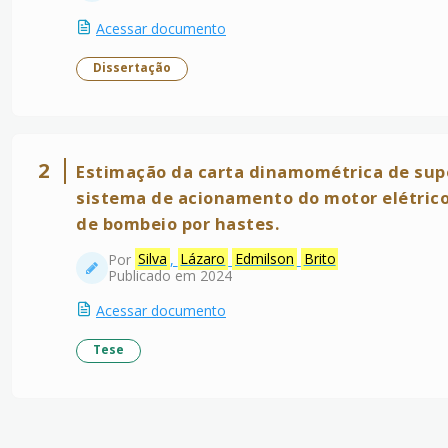
Acessar documento
Dissertação
2
Estimação da carta dinamométrica de supe
sistema de acionamento do motor elétric
de bombeio por hastes.
Por
Silva
,
Lázaro
Edmilson
Brito
Publicado em 2024
Acessar documento
Tese