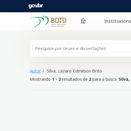
Instituciona
Mostrando
Pular para o conteúdo
1 - 2
resultados de
2
para a busca '
Silva, Lázaro Ed
Autor
Silva, Lázaro Edmilson Brito
Mostrando
1 - 2
resultados de
2
para a busca '
Silva