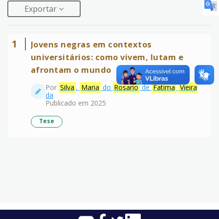
Exportar
1
Jovens negras em contextos
universitários: como vivem, lutam e
afrontam o mundo
Por
Silva
,
Maria
do
Rosario
de
Fatima
Vieira
da
Publicado em 2025
Tese