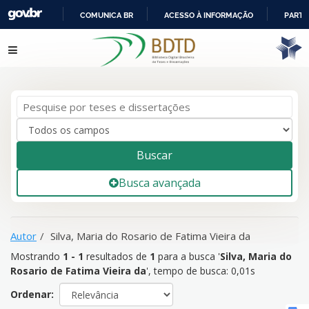
COMUNICA BR
ACESSO À INFORMAÇÃO
PARTI
IR
Mostrando
1 - 1
resultados de
1
para a busca '
Silva, Maria do
Pular para o conteúdo
PARA
Rosario de Fatima Vieira da
'
O
CONTEÚDO
Buscar
Busca avançada
Autor
Silva, Maria do Rosario de Fatima Vieira da
Mostrando
1 - 1
resultados de
1
para a busca '
Silva, Maria do
Rosario de Fatima Vieira da
'
, tempo de busca: 0,01s
Ordenar: