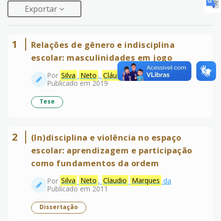
Exportar
1
Relações de gênero e indisciplina
escolar: masculinidades em jogo
Por
Silva
Neto
,
Cláudio
Marques
da
Publicado em 2019
Tese
2
(In)disciplina e violência no espaço
escolar: aprendizagem e participação
como fundamentos da ordem
Por
Silva
Neto
,
Claudio
Marques
da
Publicado em 2011
Dissertação