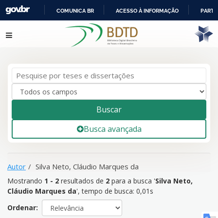
COMUNICA BR
ACESSO À INFORMAÇÃO
PARTI
IR
Mostrando
1 - 2
resultados de
2
para a busca '
Silva Neto,
Pular para o conteúdo
PARA
Cláudio Marques da
'
O
CONTEÚDO
Buscar
Busca avançada
Autor
Silva Neto, Cláudio Marques da
Mostrando
1 - 2
resultados de
2
para a busca '
Silva Neto,
Cláudio Marques da
'
, tempo de busca: 0,01s
Ordenar: