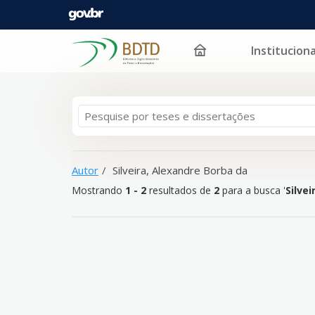
Instituciona
Mostrando
Pular para o conteúdo
1 - 2
resultados de
2
para a busca '
Silveira, Alexan
Autor
Silveira, Alexandre Borba da
Mostrando
1 - 2
resultados de
2
para a busca '
Silve