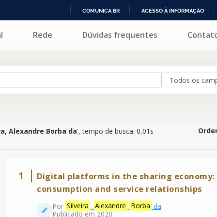
COMUNICA BR
ACESSO À INFORMAÇÃO
IR
l
Rede
Dúvidas frequentes
Contat
dre Borba da
'
PARA
O
CONTEÚDO
Orden
ira, Alexandre Borba da
'
, tempo de busca: 0,01s
1
Digital platforms in the sharing economy:
consumption and service relationships
Por
Silveira
,
Alexandre
Borba
da
Publicado em 2020