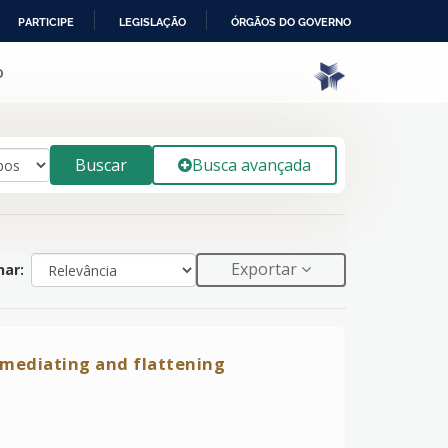
PARTICIPE
LEGISLAÇÃO
ÓRGÃOS DO GOVERNO
o
Buscar
Busca avançada
Exportar
ar:
 mediating and flattening