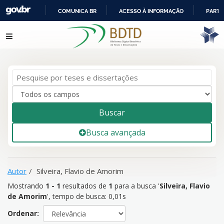
COMUNICA BR
ACESSO À INFORMAÇÃO
PARTI
IR
Mostrando
1 - 1
resultados de
1
para a busca '
Silveira, Flavio
Pular para o conteúdo
PARA
de Amorim
'
O
CONTEÚDO
Buscar
Busca avançada
Autor
Silveira, Flavio de Amorim
Mostrando
1 - 1
resultados de
1
para a busca '
Silveira, Flavio
de Amorim
'
, tempo de busca: 0,01s
Ordenar: