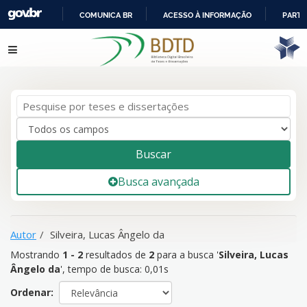
COMUNICA BR
ACESSO À INFORMAÇÃO
PARTI
IR
Mostrando
1 - 2
resultados de
2
para a busca '
Silveira, Lucas
Pular para o conteúdo
PARA
Ângelo da
'
O
CONTEÚDO
Buscar
Busca avançada
Autor
Silveira, Lucas Ângelo da
Mostrando
1 - 2
resultados de
2
para a busca '
Silveira, Lucas
Ângelo da
'
, tempo de busca: 0,01s
Ordenar: