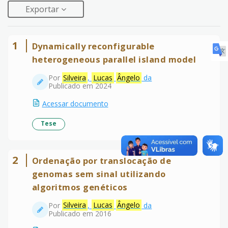
Exportar
1
Dynamically reconfigurable
heterogeneous parallel island model
Por
Silveira
,
Lucas
Ângelo
da
Publicado em 2024
Acessar documento
Tese
2
Ordenação por translocação de
genomas sem sinal utilizando
algoritmos genéticos
Por
Silveira
,
Lucas
Ângelo
da
Publicado em 2016