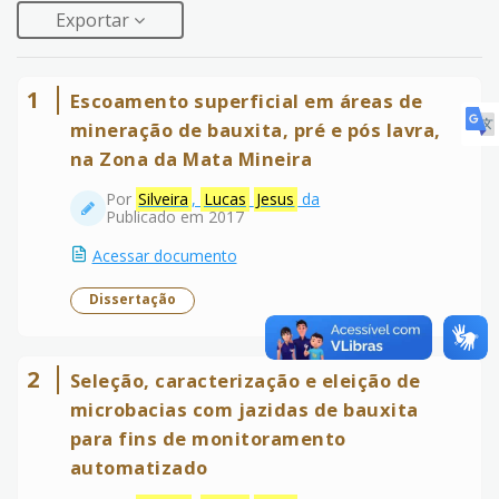
Exportar
1
Escoamento superficial em áreas de
mineração de bauxita, pré e pós lavra,
na Zona da Mata Mineira
Por
Silveira
,
Lucas
Jesus
da
Publicado em 2017
Acessar documento
Dissertação
2
Seleção, caracterização e eleição de
microbacias com jazidas de bauxita
para fins de monitoramento
automatizado