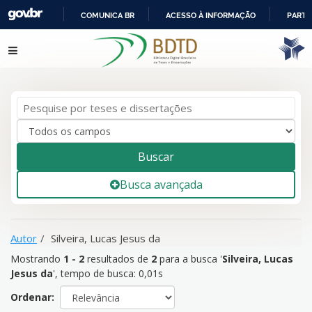
COMUNICA BR
ACESSO À INFORMAÇÃO
PARTI
IR
Mostrando
1 - 2
resultados de
2
para a busca '
Silveira, Lucas
Pular para o conteúdo
PARA
Jesus da
'
O
CONTEÚDO
Buscar
Busca avançada
Autor
Silveira, Lucas Jesus da
Mostrando
1 - 2
resultados de
2
para a busca '
Silveira, Lucas
Jesus da
'
, tempo de busca: 0,01s
Ordenar: