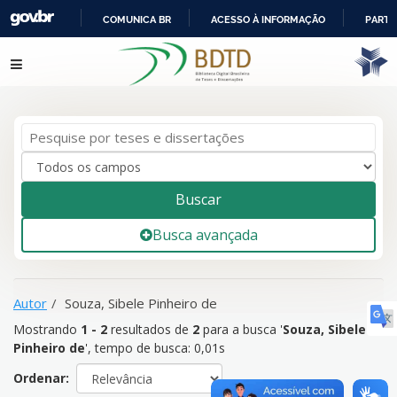
COMUNICA BR
ACESSO À INFORMAÇÃO
PARTI
IR
Mostrando
1 - 2
resultados de
2
para a busca '
Souza, Sibele
Pular para o conteúdo
PARA
Pinheiro de
'
O
CONTEÚDO
Buscar
Busca avançada
Autor
Souza, Sibele Pinheiro de
Mostrando
1 - 2
resultados de
2
para a busca '
Souza, Sibele
Pinheiro de
'
, tempo de busca: 0,01s
Ordenar: