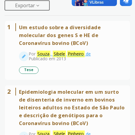
Exportar
1
Um estudo sobre a diversidade
molecular dos genes S e HE de
Coronavírus bovino (BCoV)
Por
Souza
,
Sibele
Pinheiro
de
Publicado em 2013
Tese
2
Epidemiologia molecular em um surto
de disenteria de inverno em bovinos
leiteiros adultos no Estado de São Paulo
e descrição de genótipos para o
Coronavírus bovino (BCoV)
Por
Souza
,
Sibele
Pinheiro
de