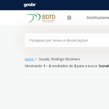
Instituciona
Mostrando
Pular para o conteúdo
1 - 2
resultados de
2
para a busca '
Suzuki, Rodrigo 
Autor
Suzuki, Rodrigo Buzinaro
Mostrando
1 - 2
resultados de
2
para a busca '
Suzuk