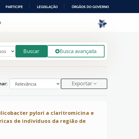
PARTICIPE
LEGISLAÇÃO
ÓRGÃOS DO GOVERNO
o
Buscar
Busca avançada
Exportar
ar:
icobacter pylori a claritromicina e
ricas de indivíduos da região de