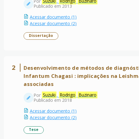
Por
Suzuki
,
Rodrigo
Buzinaro
Publicado em 2013
Acessar documento (1)
Acessar documento (2)
Dissertação
2
Desenvolvimento de métodos de diagnósti
Infantum Chagasi : implicações na Leishm
associadas
Por
Suzuki
,
Rodrigo
Buzinaro
Publicado em 2018
Acessar documento (1)
Acessar documento (2)
Tese