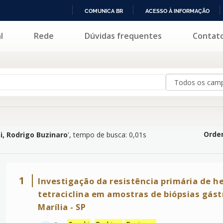
COMUNICA BR
ACESSO À INFORMAÇÃO
IR
l
Rede
Dúvidas frequentes
Contat
Buzinaro
'
PARA
O
CONTEÚDO
Orden
i, Rodrigo Buzinaro
'
, tempo de busca: 0,01s
1
Investigação da resistência primária de hel
tetraciclina em amostras de biópsias gást
Marília - SP