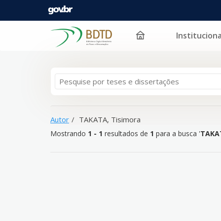
Instituciona
Mostrando
Pular para o conteúdo
1 - 1
resultados de
1
para a busca '
TAKATA, Tisimo
Autor
TAKATA, Tisimora
Mostrando
1 - 1
resultados de
1
para a busca '
TAKAT