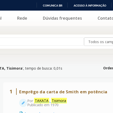
COMUNICA BR
ACESSO À INFORMAÇÃO
IR
l
Rede
Dúvidas frequentes
Contat
ra
'
PARA
O
CONTEÚDO
Orden
A, Tisimora
'
, tempo de busca: 0,01s
1
Emprêgo da carta de Smith em potência
Por
TAKATA
,
Tisimora
Publicado em 1970