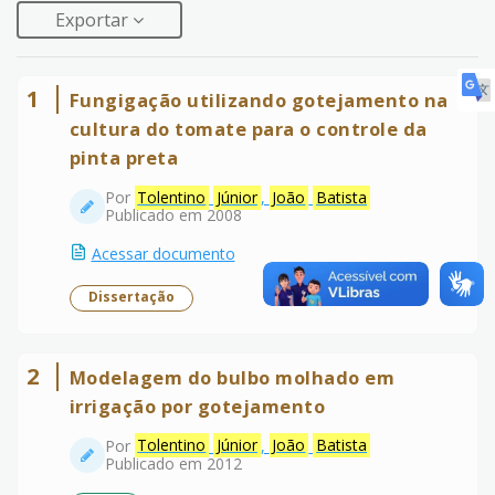
Exportar
1
Fungigação utilizando gotejamento na
cultura do tomate para o controle da
pinta preta
Por
Tolentino
Júnior
,
João
Batista
Publicado em 2008
Acessar documento
Dissertação
2
Modelagem do bulbo molhado em
irrigação por gotejamento
Por
Tolentino
Júnior
,
João
Batista
Publicado em 2012