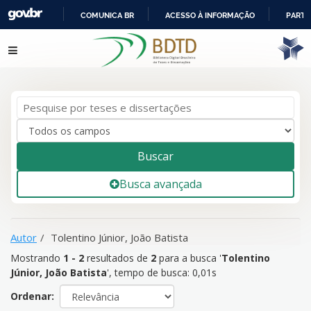
COMUNICA BR
ACESSO À INFORMAÇÃO
PARTI
IR
Mostrando
1 - 2
resultados de
2
para a busca '
Tolentino
Pular para o conteúdo
PARA
Júnior, João Batista
'
O
CONTEÚDO
Buscar
Busca avançada
Autor
Tolentino Júnior, João Batista
Mostrando
1 - 2
resultados de
2
para a busca '
Tolentino
Júnior, João Batista
'
, tempo de busca: 0,01s
Ordenar: