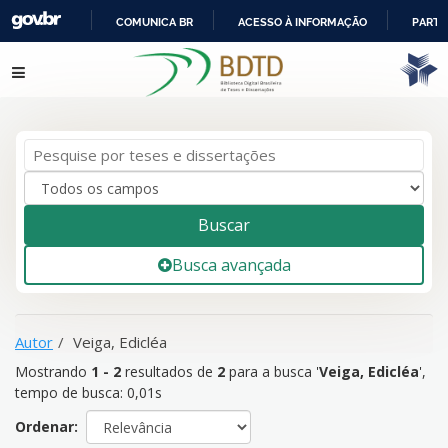
COMUNICA BR
ACESSO À INFORMAÇÃO
PARTI
IR
Mostrando
Pular para o conteúdo
1 - 2
resultados de
2
para a busca '
Veiga, Edicléa
'
PARA
O
CONTEÚDO
Buscar
Busca avançada
Autor
Veiga, Edicléa
Mostrando
1 - 2
resultados de
2
para a busca '
Veiga, Edicléa
'
,
tempo de busca: 0,01s
Ordenar: