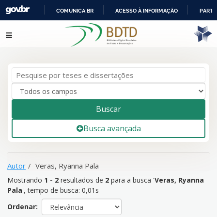
COMUNICA BR
ACESSO À INFORMAÇÃO
PARTI
IR
Mostrando
1 - 2
resultados de
2
para a busca '
Veras, Ryanna
Pular para o conteúdo
PARA
Pala
'
O
CONTEÚDO
Buscar
Busca avançada
Autor
Veras, Ryanna Pala
Mostrando
1 - 2
resultados de
2
para a busca '
Veras, Ryanna
Pala
'
, tempo de busca: 0,01s
Ordenar: