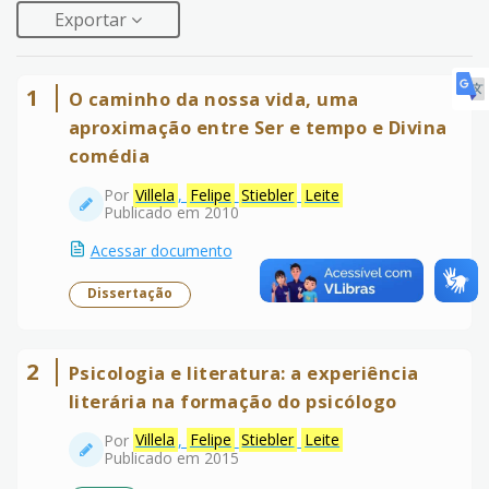
Exportar
1
O caminho da nossa vida, uma
aproximação entre Ser e tempo e Divina
comédia
Por
Villela
,
Felipe
Stiebler
Leite
Publicado em 2010
Acessar documento
Dissertação
2
Psicologia e literatura: a experiência
literária na formação do psicólogo
Por
Villela
,
Felipe
Stiebler
Leite
Publicado em 2015