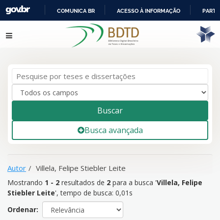
COMUNICA BR
ACESSO À INFORMAÇÃO
PARTI
IR
Mostrando
1 - 2
resultados de
2
para a busca '
Villela, Felipe
Pular para o conteúdo
PARA
Stiebler Leite
'
O
CONTEÚDO
Buscar
Busca avançada
Autor
Villela, Felipe Stiebler Leite
Mostrando
1 - 2
resultados de
2
para a busca '
Villela, Felipe
Stiebler Leite
'
, tempo de busca: 0,01s
Ordenar: