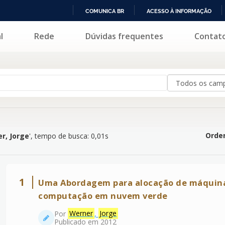
COMUNICA BR
ACESSO À INFORMAÇÃO
IR
l
Rede
Dúvidas frequentes
Contat
PARA
O
CONTEÚDO
Orden
r, Jorge
'
, tempo de busca: 0,01s
1
Uma Abordagem para alocação de máquina
computação em nuvem verde
Por
Werner
,
Jorge
Publicado em 2012