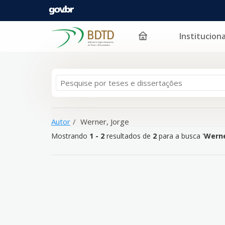
Instituciona
Mostrando
Pular para o conteúdo
1 - 2
resultados de
2
para a busca '
Werner, Jorge
'
Autor
Werner, Jorge
Mostrando
1 - 2
resultados de
2
para a busca '
Werne