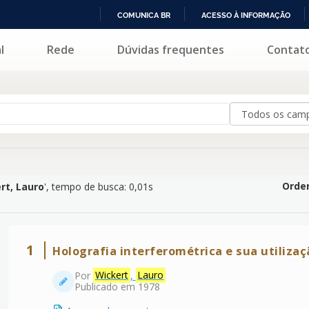
COMUNICA BR
ACESSO À INFORMAÇÃO
IR
l
Rede
Dúvidas frequentes
Contat
PARA
O
CONTEÚDO
Orden
rt, Lauro
'
, tempo de busca: 0,01s
1
Holografia interferométrica e sua utiliz
Por
Wickert
,
Lauro
Publicado em 1978