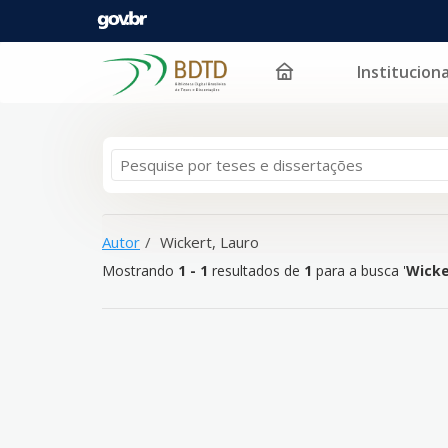
Instituciona
Mostrando
Pular para o conteúdo
1 - 1
resultados de
1
para a busca '
Wickert, Lauro
'
Autor
Wickert, Lauro
Mostrando
1 - 1
resultados de
1
para a busca '
Wicke