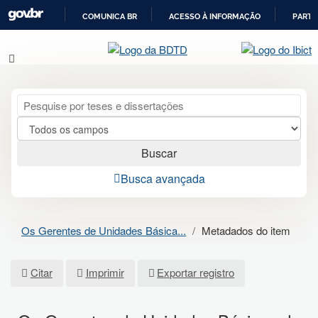
COMUNICA BR
ACESSO À INFORMAÇÃO
PARTI
IR
Pular para o conteúdo
PARA
O
CONTEÚDO
Buscar
Busca avançada
Os Gerentes de Unidades Básica...
Metadados do item
Citar
Imprimir
Exportar registro