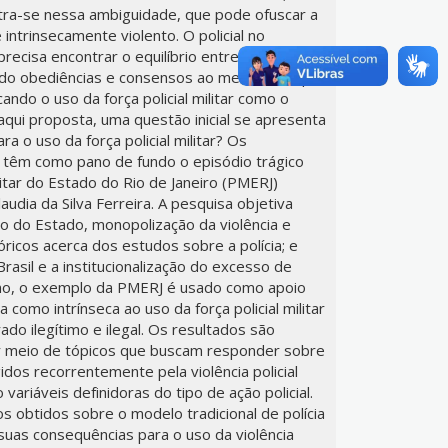
ontra-se nessa ambiguidade, que pode ofuscar a
é intrinsecamente violento. O policial no
 precisa encontrar o equilíbrio entre esses dois
zindo obediências e consensos ao mesmo tempo
ndo o uso da força policial militar como o
 aqui proposta, uma questão inicial se apresenta
a o uso da força policial militar? Os
êm como pano de fundo o episódio trágico
litar do Estado do Rio de Janeiro (PMERJ)
audia da Silva Ferreira. A pesquisa objetiva
ção do Estado, monopolização da violência e
eóricos acerca dos estudos sobre a polícia; e
 Brasil e a institucionalização do excesso de
ltimo, o exemplo da PMERJ é usado como apoio
a como intrínseca ao uso da força policial militar
ado ilegítimo e ilegal. Os resultados são
or meio de tópicos que buscam responder sobre
gidos recorrentemente pela violência policial
ariáveis definidoras do tipo de ação policial.
obtidos sobre o modelo tradicional de polícia
suas consequências para o uso da violência