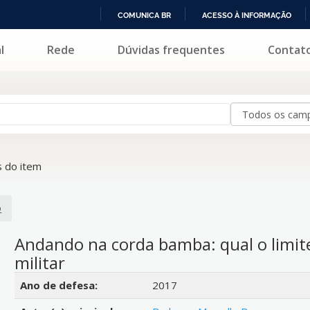
COMUNICA BR
ACESSO À INFORMAÇÃO
IR
l
Rede
Dúvidas frequentes
Contat
PARA
O
CONTEÚDO
 do item
o
Andando na corda bamba: qual o limite 
militar
Detalhes bibliográficos
Ano de defesa:
2017