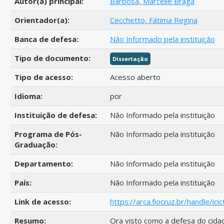
Autor(a) principal:
Barbosa, Marcelle Braga
Orientador(a):
Cecchetto, Fátima Regina
Banca de defesa:
Não Informado pela instituição
Tipo de documento:
Dissertação
Tipo de acesso:
Acesso aberto
Idioma:
por
Instituição de defesa:
Não Informado pela instituição
Programa de Pós-
Não Informado pela instituição
Graduação:
Departamento:
Não Informado pela instituição
País:
Não Informado pela instituição
Link de acesso:
https://arca.fiocruz.br/handle/ic
Resumo:
Ora visto como a defesa do cidad