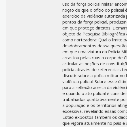
uso da força policial militar enc
noção de que o ofício do policial 
exercício da violência autorizada
pontos da força policial, produ
em que protege direitos. Demarca
objeto da Pesquisa Bibliográfica
como norteadora: Qual o limite par
desdobramentos dessa questão t
em que uma viatura da Polícia Mi
arrastou pelas ruas o corpo de Cl
articular as noções de constitui
polícia através de referenciais t
discutir sobre a polícia militar no
violência policial. Sobre esse ú
para a reflexão acerca da violênci
e quando o ato policial é consider
trabalhados qualitativamente p
a população e os territórios atin
excessiva, revelando essas como v
Estão expostos também os dados 
que vigora atualmente no país e 