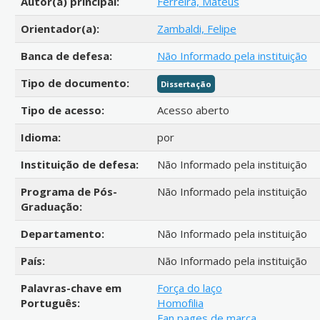
Autor(a) principal:
Ferreira, Mateus
Orientador(a):
Zambaldi, Felipe
Banca de defesa:
Não Informado pela instituição
Tipo de documento:
Dissertação
Tipo de acesso:
Acesso aberto
Idioma:
por
Instituição de defesa:
Não Informado pela instituição
Programa de Pós-
Não Informado pela instituição
Graduação:
Departamento:
Não Informado pela instituição
País:
Não Informado pela instituição
Palavras-chave em
Força do laço
Português:
Homofilia
Fan pages de marca