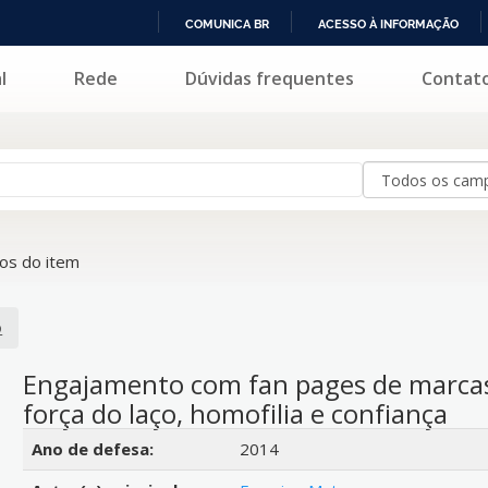
COMUNICA BR
ACESSO À INFORMAÇÃO
IR
l
Rede
Dúvidas frequentes
Contat
PARA
O
CONTEÚDO
os do item
o
Engajamento com fan pages de marcas
força do laço, homofilia e confiança
Detalhes bibliográficos
Ano de defesa:
2014