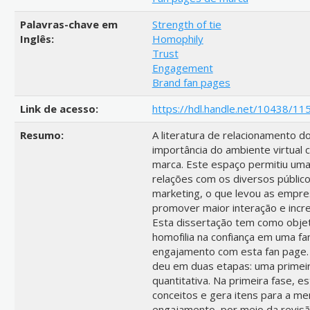
Palavras-chave em
Strength of tie
Inglês:
Homophily
Trust
Engagement
Brand fan pages
Link de acesso:
https://hdl.handle.net/10438/11
Resumo:
A literatura de relacionamento 
importância do ambiente virtual
marca. Este espaço permitiu uma
relações com os diversos públic
marketing, o que levou as empre
promover maior interação e incr
Esta dissertação tem como objeti
homofilia na confiança em uma fa
engajamento com esta fan page. 
deu em duas etapas: uma primeir
quantitativa. Na primeira fase, e
conceitos e gera itens para a men
engajamento, por meio da revisã