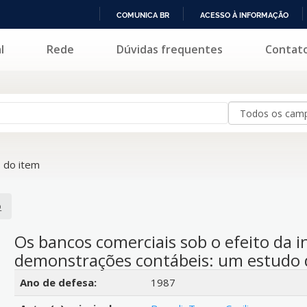
COMUNICA BR
ACESSO À INFORMAÇÃO
IR
l
Rede
Dúvidas frequentes
Contat
PARA
O
CONTEÚDO
 do item
o
Os bancos comerciais sob o efeito da i
demonstrações contábeis: um estudo 
Detalhes bibliográficos
Ano de defesa:
1987