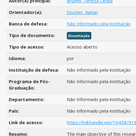
Autor(a) principal:
Bruneli, Tereza Cecilia
Orientador(a):
Szuster, Natan
Banca de defesa:
Não Informado pela instituição
Tipo de documento:
Dissertação
Tipo de acesso:
Acesso aberto
Idioma:
por
Instituição de defesa:
Não Informado pela instituição
Programa de Pós-
Não Informado pela instituição
Graduação:
Departamento:
Não Informado pela instituição
País:
Não Informado pela instituição
Link de acesso:
https://hdl.handle.net/10438/91
Resumo:
The main objective of this resea