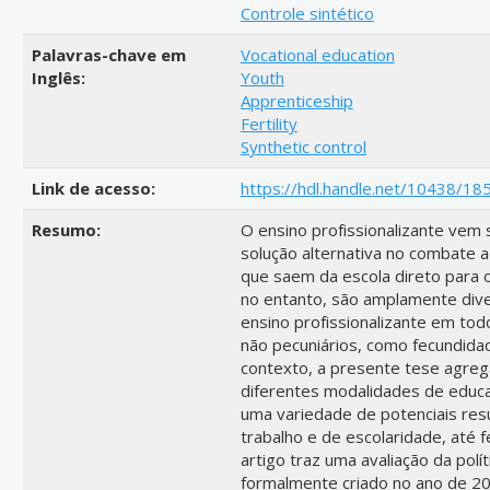
Controle sintético
Palavras-chave em
Vocational education
Inglês:
Youth
Apprenticeship
Fertility
Synthetic control
Link de acesso:
https://hdl.handle.net/10438/18
Resumo:
O ensino profissionalizante ve
solução alternativa no combate 
que saem da escola direto para o
no entanto, são amplamente dive
ensino profissionalizante em tod
não pecuniários, como fecundida
contexto, a presente tese agreg
diferentes modalidades de educaç
uma variedade de potenciais res
trabalho e de escolaridade, até 
artigo traz uma avaliação da polí
formalmente criado no ano de 20