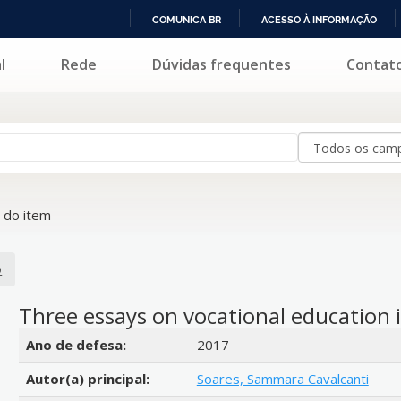
COMUNICA BR
ACESSO À INFORMAÇÃO
IR
l
Rede
Dúvidas frequentes
Contat
PARA
O
CONTEÚDO
 do item
o
Three essays on vocational education i
Detalhes bibliográficos
Ano de defesa:
2017
Autor(a) principal:
Soares, Sammara Cavalcanti