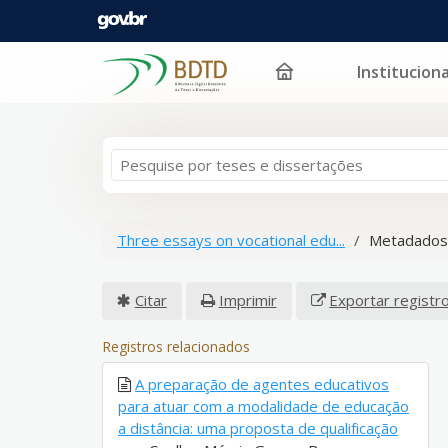
Instituciona
Pular para o conteúdo
Three essays on vocational edu...
Metadados
Citar
Imprimir
Exportar registr
Registros relacionados
A preparação de agentes educativos
para atuar com a modalidade de educação
a distância: uma proposta de qualificação