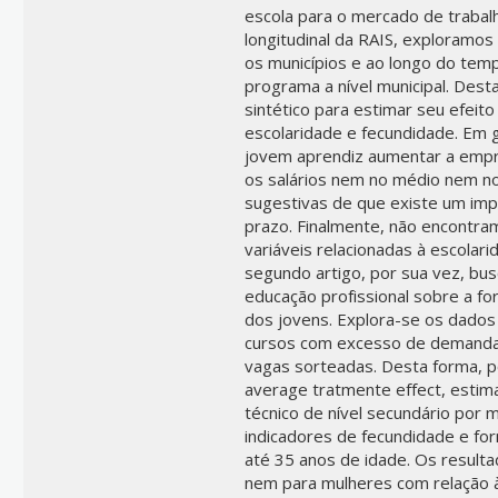
escola para o mercado de traba
longitudinal da RAIS, exploramos
os municípios e ao longo do tem
programa a nível municipal. Dest
sintético para estimar seu efeit
escolaridade e fecundidade. Em 
jovem aprendiz aumentar a empre
os salários nem no médio nem no
sugestivas de que existe um imp
prazo. Finalmente, não encontr
variáveis relacionadas à escola
segundo artigo, por sua vez, bu
educação profissional sobre a fo
dos jovens. Explora-se os dados 
cursos com excesso de demanda,
vagas sorteadas. Desta forma, por
average tratmente effect, estim
técnico de nível secundário por 
indicadores de fecundidade e fo
até 35 anos de idade. Os result
nem para mulheres com relação à