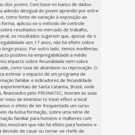
lho dos jovens. Com base no banco de dados
 a adesão desigual do jovem aprendiz por entre
po, como fonte de variação à exposição ao
a forma, aplicou-se o método de controle
o sobre resultados no mercado de trabalho,
geral, os resultados sugerem que, apesar de o
gabilidade aos 17 anos, não há efeito sobre
 longo prazo. Por outro lado, temos evidências
acto positivo na empregabilidade a médio
amos impacto sobre fecundidade nem sobre
ridade, como taxa de abandono ou reprovação. O
sca estimar o impacto de um programa de
rmação familiar e indicadores de fecundidade
experimentais de Santa Catarina, Brasil, onde
 financiados pelo PRONATEC, tiveram as suas
 meio de intention to treat effect e local
amos o efeito de ter frequentado um curso
meio da bolsa formação, sobre uma série de
rmação familiar para homens e mulheres com
ados mostram que não há efeito para homens e
 decisão de casar ou tornar-se chefe de