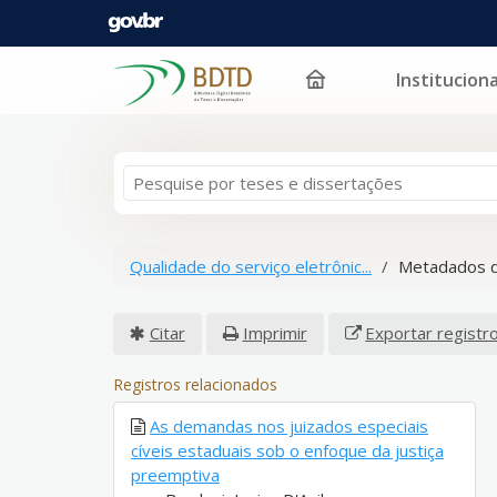
Instituciona
Pular para o conteúdo
Qualidade do serviço eletrônic...
Metadados d
Citar
Imprimir
Exportar registr
Registros relacionados
As demandas nos juizados especiais
cíveis estaduais sob o enfoque da justiça
preemptiva