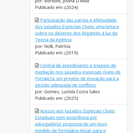
por: Bordoni, Jovina D'Avila
Publicado em: (2024)
Participação das partes e efetividade
dos Juizados Especiais Cíveis: uma leitura
sobre os deveres dos litigantes à luz da
Teoria da Agência
por: Nolli, Patrícia
Publicado em: (2019)
Central de atendimento e triagem de
mediação nos juizados especiais cíveis de
Fortaleza: um projeto de inovação para a
gestão adequada de conflitos
por: Gomes, Lucíola Costa Sales
Publicado em: (2025)
Acesso aos Juizados Especiais Cíveis
Estaduais sem assistência por
advogado(a): proposta de um novo
modelo de formulário inicial, para o