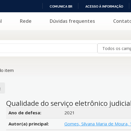
COMUNICA BR
ACESSO À INFORMAÇÃO
IR
l
Rede
Dúvidas frequentes
Contat
PARA
O
CONTEÚDO
o item
o
Qualidade do serviço eletrônico judicia
Detalhes bibliográficos
Ano de defesa:
2021
Autor(a) principal:
Gomes, Silvana Maria de Moura,