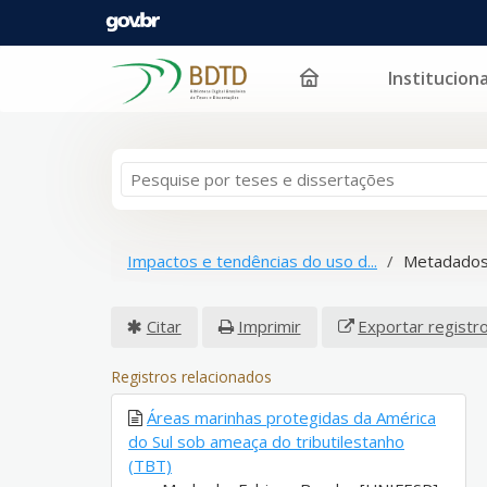
Instituciona
Pular para o conteúdo
Impactos e tendências do uso d...
Metadados
Citar
Imprimir
Exportar registr
Registros relacionados
Áreas marinhas protegidas da América
do Sul sob ameaça do tributilestanho
(TBT)