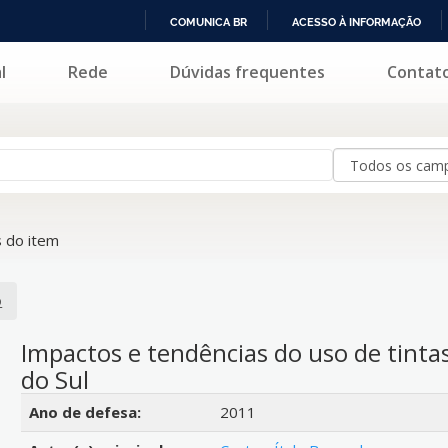
COMUNICA BR
ACESSO À INFORMAÇÃO
IR
l
Rede
Dúvidas frequentes
Contat
PARA
O
CONTEÚDO
 do item
o
Impactos e tendências do uso de tinta
do Sul
Detalhes bibliográficos
Ano de defesa:
2011