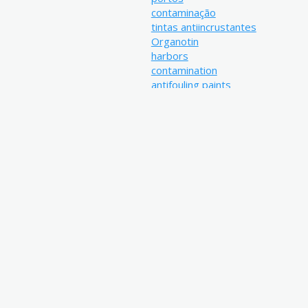
contaminação
tintas antiincrustantes
Organotin
harbors
contamination
antifouling paints
Link de acesso:
http://repositorio.furg.br/handl
Resumo:
Uma visão geral da problemática 
de segunda e terceira gerações 
trabalho. Para tanto, foram inici
posteriormente, delineados obje
conhecimento identificadas. Como
América do Sul encontra-se atua
utilização de tintas anti-incrust
portuários, as marinas e os estale
fontes desse composto para o a
populações de gastrópodes está 
Adicionalmente, a baía de Paranag
portuária de Mar del Plata (Arge