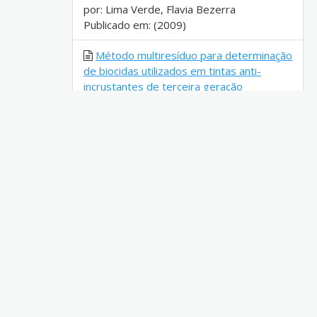
por: Lima Verde, Flavia Bezerra
Publicado em: (2009)
Método multiresíduo para determinação
de biocidas utilizados em tintas anti-
incrustantes de terceira geração
por: Alves, Eliete Westphal
Publicado em: (2011)