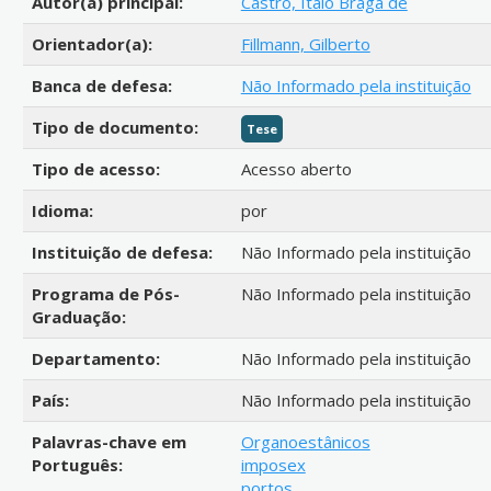
Autor(a) principal:
Castro, Ítalo Braga de
Orientador(a):
Fillmann, Gilberto
Banca de defesa:
Não Informado pela instituição
Tipo de documento:
Tese
Tipo de acesso:
Acesso aberto
Idioma:
por
Instituição de defesa:
Não Informado pela instituição
Programa de Pós-
Não Informado pela instituição
Graduação:
Departamento:
Não Informado pela instituição
País:
Não Informado pela instituição
Palavras-chave em
Organoestânicos
Português:
imposex
portos