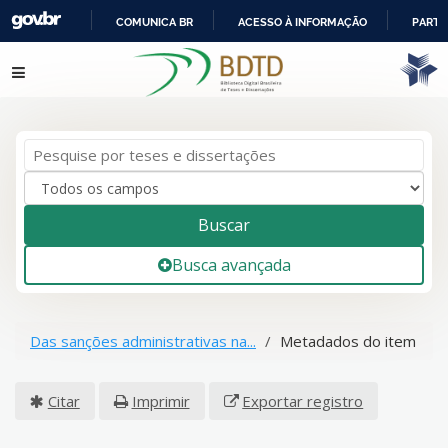
COMUNICA BR
ACESSO À INFORMAÇÃO
PARTI
IR
Pular para o conteúdo
PARA
O
CONTEÚDO
Buscar
Busca avançada
Das sanções administrativas na...
Metadados do item
Citar
Imprimir
Exportar registro