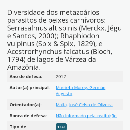
Diversidade dos metazoários
parasitos de peixes carnívoros:
Serrasalmus altispinis (Merckx, Jégu
e Santos, 2000); Rhaphiodon
vulpinus (Spix & Spix, 1829), e
Acestrorhynchus falcatus (Bloch,
1794) de lagos de Várzea da
Amazônia.
Detalhes bibliográficos
Ano de defesa:
2017
Autor(a) principal:
Murrieta Morey, Germán
Augusto
Orientador(a):
Malta, José Celso de Oliveira
Banca de defesa:
Não Informado pela instituição
Tipo de
Tese