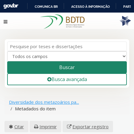
COMUNICA BR
ACESSO À INFORMAÇÃO
PARTI
IR
Pular para o conteúdo
PARA
O
CONTEÚDO
Buscar
Busca avançada
Diversidade dos metazoários pa...
Metadados do item
Citar
Imprimir
Exportar registro