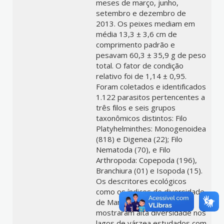
meses de março, junho,
setembro e dezembro de
2013. Os peixes mediam em
média 13,3 ± 3,6 cm de
comprimento padrão e
pesavam 60,3 ± 35,9 g de peso
total. O fator de condição
relativo foi de 1,14 ± 0,95.
Foram coletados e identificados
1.122 parasitos pertencentes a
três filos e seis grupos
taxonômicos distintos: Filo
Platyhelminthes: Monogenoidea
(818) e Digenea (22); Filo
Nematoda (70), e Filo
Arthropoda: Copepoda (196),
Branchiura (01) e Isopoda (15).
Os descritores ecológicos
como os índices de diversidade
de Margalef e Simpson
mostraram alta diversidade nos
lagos de várzea estudados com