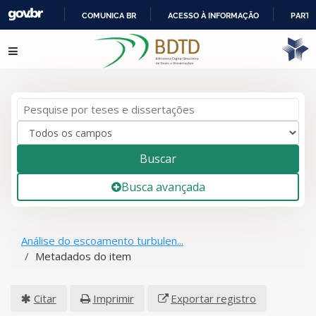
COMUNICA BR
ACESSO À INFORMAÇÃO
PARTI
IR
Pular para o conteúdo
PARA
O
CONTEÚDO
Buscar
Busca avançada
Análise do escoamento turbulen...
Metadados do item
Citar
Imprimir
Exportar registro