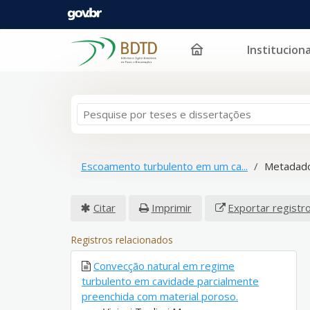
Instituciona
Pular para o conteúdo
Escoamento turbulento em um ca...
Metadado
Citar
Imprimir
Exportar registr
Registros relacionados
Convecção natural em regime
turbulento em cavidade parcialmente
preenchida com material poroso.