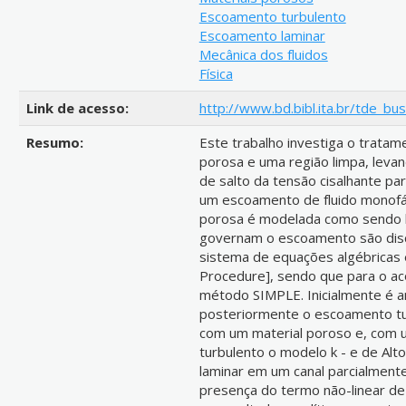
Escoamento turbulento
Escoamento laminar
Mecânica dos fluidos
Física
Link de acesso:
http://www.bd.bibl.ita.br/tde_b
Resumo:
Este trabalho investiga o tratam
porosa e uma região limpa, levan
de salto da tensão cisalhante p
um escoamento de fluido monofá
porosa é modelada como sendo 
governam o escoamento são disc
sistema de equações algébricas é
Procedure], sendo que para o ac
método SIMPLE. Inicialmente é a
posteriormente o escoamento tu
com um material poroso e, com u
turbulento o modelo k - e de Al
laminar em um canal parcialment
presença do termo não-linear d