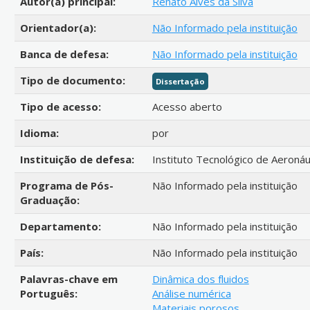
Autor(a) principal:
Renato Alves da Silva
Orientador(a):
Não Informado pela instituição
Banca de defesa:
Não Informado pela instituição
Tipo de documento:
Dissertação
Tipo de acesso:
Acesso aberto
Idioma:
por
Instituição de defesa:
Instituto Tecnológico de Aeronáu
Programa de Pós-
Não Informado pela instituição
Graduação:
Departamento:
Não Informado pela instituição
País:
Não Informado pela instituição
Palavras-chave em
Dinâmica dos fluidos
Português:
Análise numérica
Materiais porosos