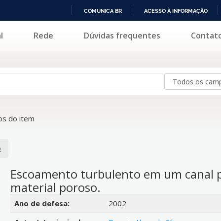
COMUNICA BR
ACESSO À INFORMAÇÃO
IR
l
Rede
Dúvidas frequentes
Contat
PARA
O
CONTEÚDO
s do item
o
Escoamento turbulento em um canal 
material poroso.
Detalhes bibliográficos
Ano de defesa:
2002