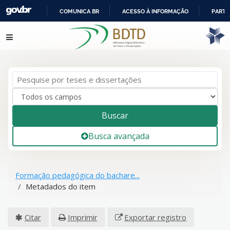
COMUNICA BR
ACESSO À INFORMAÇÃO
PARTI
IR
Pular para o conteúdo
PARA
O
CONTEÚDO
Buscar
Busca avançada
Formação pedagógica do bachare...
Metadados do item
Citar
Imprimir
Exportar registro