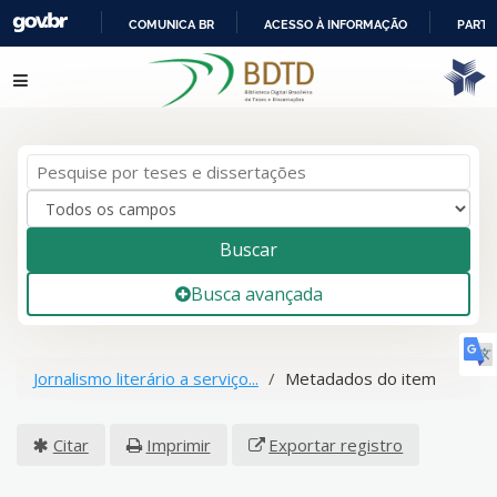
COMUNICA BR
ACESSO À INFORMAÇÃO
PARTI
IR
Pular para o conteúdo
PARA
O
CONTEÚDO
Buscar
Busca avançada
Jornalismo literário a serviço...
Metadados do item
Citar
Imprimir
Exportar registro