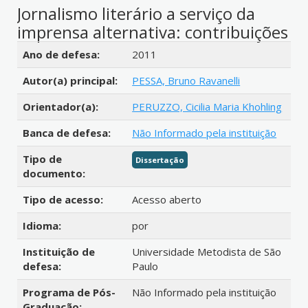
Jornalismo literário a serviço da
imprensa alternativa: contribuições
Detalhes bibliográficos
Ano de defesa:
2011
Autor(a) principal:
PESSA, Bruno Ravanelli
Orientador(a):
PERUZZO, Cicilia Maria Khohling
Banca de defesa:
Não Informado pela instituição
Tipo de
Dissertação
documento:
Tipo de acesso:
Acesso aberto
Idioma:
por
Instituição de
Universidade Metodista de São
defesa:
Paulo
Programa de Pós-
Não Informado pela instituição
Graduação: