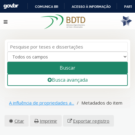
COMUNICA BR
ACESSO À INFORMAÇÃO
PARTI
IR
Pular para o conteúdo
PARA
O
CONTEÚDO
Buscar
Busca avançada
A influência de propriedades a...
Metadados do item
Citar
Imprimir
Exportar registro