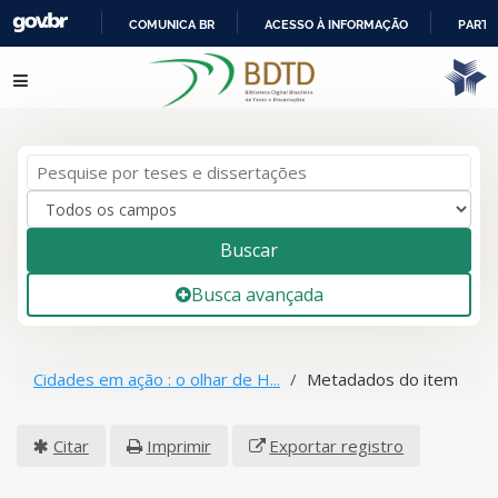
COMUNICA BR
ACESSO À INFORMAÇÃO
PARTI
IR
Pular para o conteúdo
PARA
O
CONTEÚDO
Buscar
Busca avançada
Cidades em ação : o olhar de H...
Metadados do item
Citar
Imprimir
Exportar registro