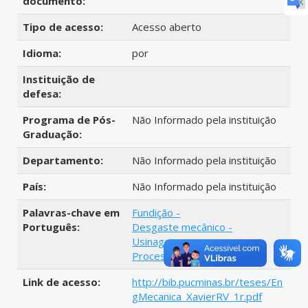
documento:
Tipo de acesso:
Acesso aberto
Idioma:
por
Instituição de
defesa:
Programa de Pós-
Não Informado pela instituição
Graduação:
Departamento:
Não Informado pela instituição
País:
Não Informado pela instituição
Palavras-chave em
Fundição -
Português:
Desgaste mecânico -
Usinagem -
Processos de fabricação
Link de acesso:
http://bib.pucminas.br/teses/En
gMecanica_XavierRV_1r.pdf