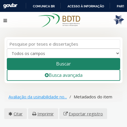
COMUNICA BR
ACESSO À INFORMAÇÃO
PARTI
IR
Pular para o conteúdo
PARA
O
CONTEÚDO
Buscar
Busca avançada
Avaliação da usinabilidade no...
Metadados do item
Citar
Imprimir
Exportar registro