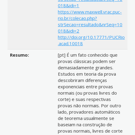
018&idi=1
https://www.maxwell.vrac.puc-
rio.br/colecao.php?
strSecao=resultado&nrSeq=10
018&idi=2
http://doi.org/10.17771/PUCRio
.acad.10018
Resumo:
[pt] É um fato conhecido que
provas clássicas podem ser
demasiadamente grandes.
Estudos em teoria da prova
descobriram diferenças
exponenciais entre provas
normais (ou provas livres do
corte) e suas respectivas
provas não normais. Por outro
lado, provadores automáticos
de teorema usualmente se
baseiam na construção de
provas normais, livres de corte