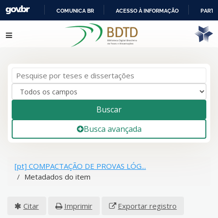
COMUNICA BR
ACESSO À INFORMAÇÃO
PARTI
IR
Pular para o conteúdo
PARA
O
CONTEÚDO
Buscar
Busca avançada
[pt] COMPACTAÇÃO DE PROVAS LÓG...
Metadados do item
Citar
Imprimir
Exportar registro