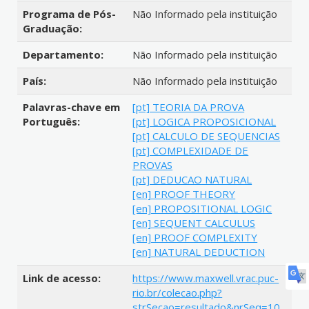
Programa de Pós-
Não Informado pela instituição
Graduação:
Departamento:
Não Informado pela instituição
País:
Não Informado pela instituição
Palavras-chave em
[pt] TEORIA DA PROVA
Português:
[pt] LOGICA PROPOSICIONAL
[pt] CALCULO DE SEQUENCIAS
[pt] COMPLEXIDADE DE
PROVAS
[pt] DEDUCAO NATURAL
[en] PROOF THEORY
[en] PROPOSITIONAL LOGIC
[en] SEQUENT CALCULUS
[en] PROOF COMPLEXITY
[en] NATURAL DEDUCTION
Link de acesso:
https://www.maxwell.vrac.puc-
rio.br/colecao.php?
strSecao=resultado&nrSeq=10