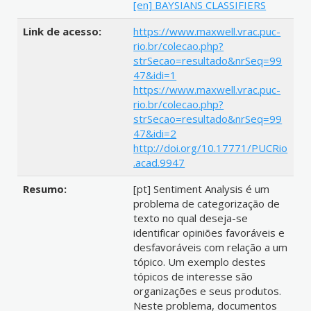
[en] BAYSIANS CLASSIFIERS
Link de acesso:
https://www.maxwell.vrac.puc-
rio.br/colecao.php?
strSecao=resultado&nrSeq=99
47&idi=1
https://www.maxwell.vrac.puc-
rio.br/colecao.php?
strSecao=resultado&nrSeq=99
47&idi=2
http://doi.org/10.17771/PUCRio
.acad.9947
Resumo:
[pt] Sentiment Analysis é um
problema de categorização de
texto no qual deseja-se
identificar opiniões favoráveis e
desfavoráveis com relação a um
tópico. Um exemplo destes
tópicos de interesse são
organizações e seus produtos.
Neste problema, documentos