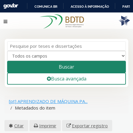
COMUNICA BR
ACESSO À INFORMAÇÃO
PARTI
IR
Pular para o conteúdo
PARA
O
CONTEÚDO
Buscar
Busca avançada
[pt] APRENDIZADO DE MÁQUINA PA...
Metadados do item
Citar
Imprimir
Exportar registro