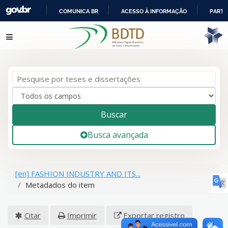
COMUNICA BR
ACESSO À INFORMAÇÃO
PARTI
IR
Pular para o conteúdo
PARA
O
CONTEÚDO
Buscar
Busca avançada
[en] FASHION INDUSTRY AND ITS...
Metadados do item
Citar
Imprimir
Exportar registro