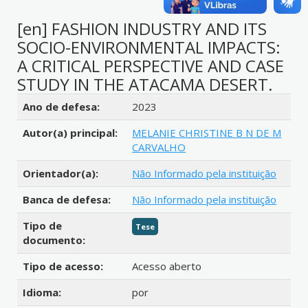
[en] FASHION INDUSTRY AND ITS
SOCIO-ENVIRONMENTAL IMPACTS:
A CRITICAL PERSPECTIVE AND CASE
STUDY IN THE ATACAMA DESERT.
Detalhes bibliográficos
Ano de defesa:
2023
Autor(a) principal:
MELANIE CHRISTINE B N DE M
CARVALHO
Orientador(a):
Não Informado pela instituição
Banca de defesa:
Não Informado pela instituição
Tipo de
Tese
documento:
Tipo de acesso:
Acesso aberto
Idioma:
por