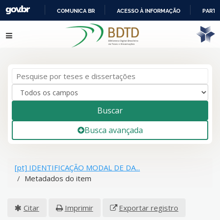
COMUNICA BR
ACESSO À INFORMAÇÃO
PARTI
IR
Pular para o conteúdo
PARA
O
CONTEÚDO
Buscar
Busca avançada
[pt] IDENTIFICAÇÃO MODAL DE DA...
Metadados do item
Citar
Imprimir
Exportar registro