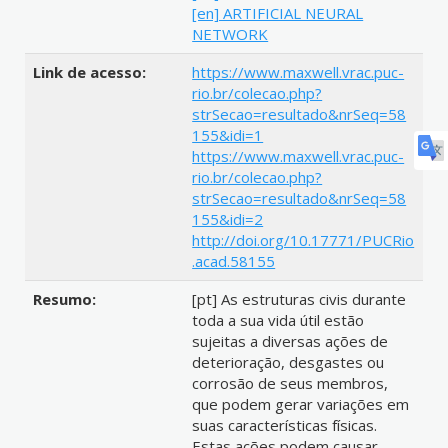
[en] ARTIFICIAL NEURAL
NETWORK
Link de acesso:
https://www.maxwell.vrac.puc-
rio.br/colecao.php?
strSecao=resultado&nrSeq=58
155&idi=1
https://www.maxwell.vrac.puc-
rio.br/colecao.php?
strSecao=resultado&nrSeq=58
155&idi=2
http://doi.org/10.17771/PUCRio
.acad.58155
Resumo:
[pt] As estruturas civis durante
toda a sua vida útil estão
sujeitas a diversas ações de
deterioração, desgastes ou
corrosão de seus membros,
que podem gerar variações em
suas características físicas.
Estas ações podem causar