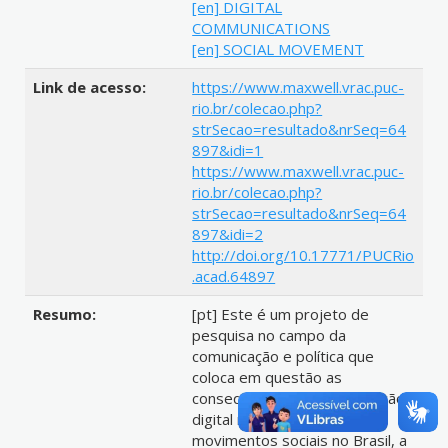
[en] DIGITAL
COMMUNICATIONS
[en] SOCIAL MOVEMENT
Link de acesso:
https://www.maxwell.vrac.puc-
rio.br/colecao.php?
strSecao=resultado&nrSeq=64
897&idi=1
https://www.maxwell.vrac.puc-
rio.br/colecao.php?
strSecao=resultado&nrSeq=64
897&idi=2
http://doi.org/10.17771/PUCRio
.acad.64897
Resumo:
[pt] Este é um projeto de
pesquisa no campo da
comunicação e política que
coloca em questão as
consequências da comunicação
digital na atuação dos
movimentos sociais no Brasil, a