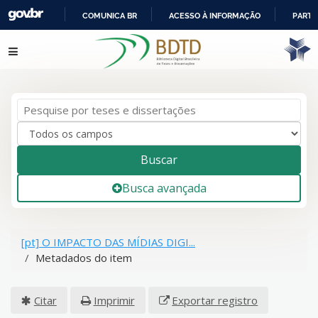
COMUNICA BR
ACESSO À INFORMAÇÃO
PARTI
IR
Pular para o conteúdo
PARA
O
CONTEÚDO
Buscar
Busca avançada
[pt] O IMPACTO DAS MÍDIAS DIGI...
Metadados do item
Citar
Imprimir
Exportar registro