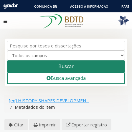
COMUNICA BR
ACESSO À INFORMAÇÃO
PARTI
IR
Pular para o conteúdo
PARA
O
CONTEÚDO
Buscar
Busca avançada
[en] HISTORY SHAPES DEVELOPMEN...
Metadados do item
Citar
Imprimir
Exportar registro