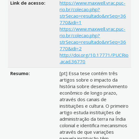
Link de acesso:
https://www.maxwell.vrac.puc-
rio.br/colecao.php?
strSecao=resultado&nrSeq=36
770&idi=1
https://www.maxwell.vrac.puc-
rio.br/colecao.php?
strSecao=resultado&nrSeq=36
770&idi=2
http://doi.org/10.17771/PUCRio
.acad.36770
Resumo:
[pt] Essa tese contém três
artigos sobre o impacto da
história sobre desenvolvimento
econômico de longo prazo,
através dos canais de
instituições e cultura. O primeiro
artigo estuda instituições de
administração da terra na Índia
colonial e identifica mecanismos
através de que variações
naquela instituição têm