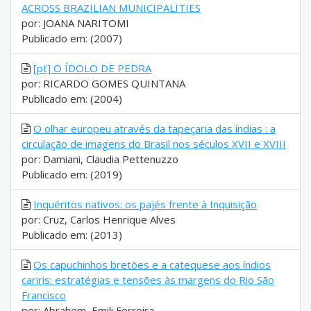
ACROSS BRAZILIAN MUNICIPALITIES
por: JOANA NARITOMI
Publicado em: (2007)
[pt] O ÍDOLO DE PEDRA
por: RICARDO GOMES QUINTANA
Publicado em: (2004)
O olhar europeu através da tapeçaria das índias : a
circulação de imagens do Brasil nos séculos XVII e XVIII
por: Damiani, Claudia Pettenuzzo
Publicado em: (2019)
Inquéritos nativos: os pajés frente à Inquisição
por: Cruz, Carlos Henrique Alves
Publicado em: (2013)
Os capuchinhos bretões e a catequese aos índios
cariris: estratégias e tensões às margens do Rio São
Francisco
por: Abrahem, Emili Ferreira