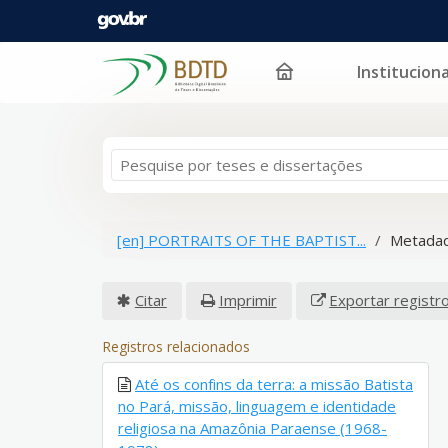
Instituciona
Pular para o conteúdo
[en] PORTRAITS OF THE BAPTIST...
Metadad
Citar
Imprimir
Exportar registr
Registros relacionados
Até os confins da terra: a missão Batista
no Pará, missão, linguagem e identidade
religiosa na Amazônia Paraense (1968-