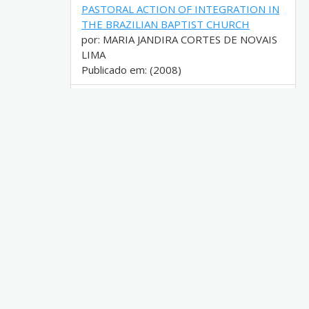
PASTORAL ACTION OF INTEGRATION IN
THE BRAZILIAN BAPTIST CHURCH
por: MARIA JANDIRA CORTES DE NOVAIS
LIMA
Publicado em: (2008)
Onde há desespero, a esperança é
importante? : uma história da expansão do
cristianismo batista em Moçambique
(1950-1992)
por: Moreira, Harley Abrantes, 1978-
Publicado em: (2019)