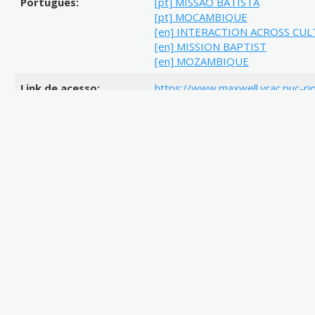
Português:
[pt] MISSAO BATISTA
[pt] MOCAMBIQUE
[en] INTERACTION ACROSS CU
[en] MISSION BAPTIST
[en] MOZAMBIQUE
Link de acesso:
https://www.maxwell.vrac.puc-rio
strSecao=resultado&nrSeq=340
https://www.maxwell.vrac.puc-rio
strSecao=resultado&nrSeq=340
http://doi.org/10.17771/PUCRio
Resumo:
[pt] A presente dissertação tem 
missionários brasileiros batist
durante as missões realizadas p
Batista Brasileira, em Moçambiq
principalmente, pelo nacionalismo,
democracia/neoliberalismo. O int
narrativas e discursos resultado
instalação da primeira missão na
missionários batistas e os moça
colonialidade e contornos de int