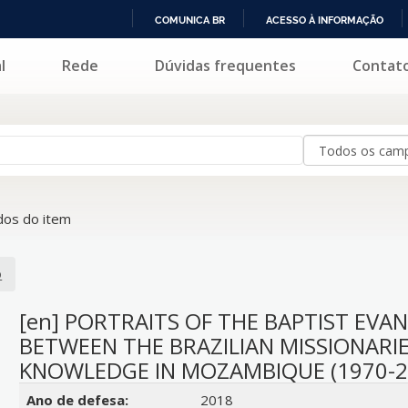
COMUNICA BR
ACESSO À INFORMAÇÃO
IR
l
Rede
Dúvidas frequentes
Contat
PARA
O
CONTEÚDO
os do item
o
[en] PORTRAITS OF THE BAPTIST EVA
BETWEEN THE BRAZILIAN MISSIONARIE
KNOWLEDGE IN MOZAMBIQUE (1970-
Detalhes bibliográficos
Ano de defesa:
2018