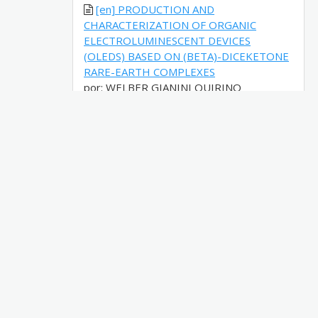
[en] PRODUCTION AND
CHARACTERIZATION OF ORGANIC
ELECTROLUMINESCENT DEVICES
(OLEDS) BASED ON (BETA)-DICEKETONE
RARE-EARTH COMPLEXES
por: WELBER GIANINI QUIRINO
Publicado em: (2007)
[pt] DESENVOLVIMENTO E
CARACTERIZAÇÃO DE OLEDS BASEADOS
EM SONDAS FLUORESCENTES
por: RIAN ESTEVES ADERNE
Publicado em: (2021)