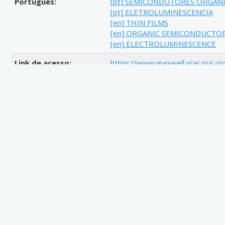
Português:
[pt] SEMICONDUTORES ORGAN
[pt] ELETROLUMINESCENCIA
[en] THIN FILMS
[en] ORGANIC SEMICONDUCTO
[en] ELECTROLUMINESCENCE
Link de acesso:
https://www.maxwell.vrac.puc-rio
strSecao=resultado&nrSeq=203
https://www.maxwell.vrac.puc-rio
strSecao=resultado&nrSeq=203
http://doi.org/10.17771/PUCRio
Resumo:
[pt] O Alq3 é um dos mais impor
como transportador de elétrons 
(OLEDs). Este trabalho apresent
eletroquímicas, elétricas e mor
de terras raras (TR) ligados à 8-h
La3mais, Y3mais e Lu3mais). Os 
possuem máximos em 382nm par
388nm para o complexo de Lu3ma
complexos correspondem à emiss
características de emissão dos í